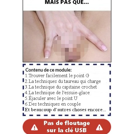
étape (fondamentale) pour chercher, trouver et
masturber ce point G car il est bon de comprendre
comment cela marche mais surtout de sentir ce qui se
passe dans le vagin. Et en l’espèce, les doigts le
permettent très facilement. Utiliser un gode courbé, oui
c’est super efficace (aussi) mais plutôt dans un second
temps, un peu comme faire jouir et
faire éjaculer une
femme
avec le pénis. Conclusion, il ne faut pas brûler
les étapes car se servir de vos doigts justement (au
début tout du moins), cela vous permettra d’avoir la
maitrise (parfaite) de la situation.
N’hésitez pas à vous rendre sur ces quelques articles
afin de vous imprégner de tous ces sujets :
comment trouver le point G ?
la photo du point G, la voici !
mes astuces pour tomber facilement sur