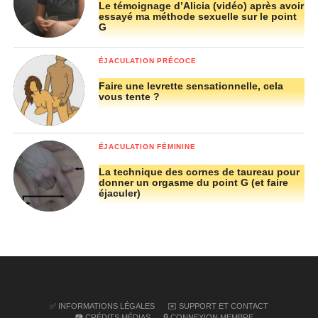
localisation.
Le témoignage d’Alicia (vidéo) après avoir
essayé ma méthode sexuelle sur le point
G
Une illustration pour tout comprendre
Regardez pourquoi cette technique marche avec cette
ÉJACULATION PRÉCOCE
illustration, ce « phénomène de ricochet » ou de
Faire une levrette sensationnelle, cela
compression est plus parlant en image. Tout est dû à la
vous tente ?
proximité entre l’os pubien, la vessie et le point g :
ÉJACULATION FÉMININE
La technique des cornes de taureau pour
donner un orgasme du point G (et faire
éjaculer)
L’augmentation du plaisir est indéniable voir même
✅ INFORMATIONS LÉGALES
✉️ SUPPORT ET CONTACT
📷 CRÉDITS MÉDIAS
🔒 CONNEXION MEMBRE