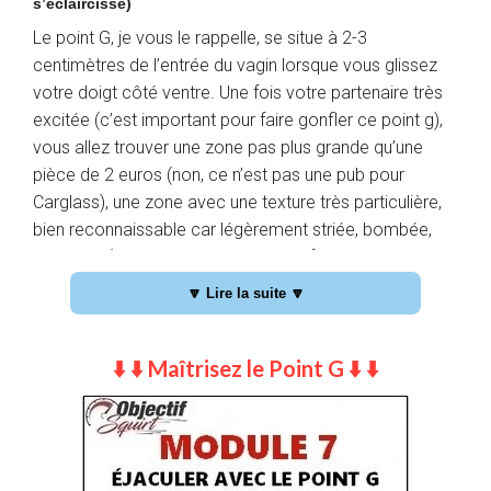
s’éclaircisse)
Le point G, je vous le rappelle, se situe à 2-3
centimètres de l’entrée du vagin lorsque vous glissez
votre doigt côté ventre. Une fois votre partenaire très
excitée (c’est important pour faire gonfler ce point g),
vous allez trouver une zone pas plus grande qu’une
pièce de 2 euros (non, ce n’est pas une pub pour
Carglass), une zone avec une texture très particulière,
bien reconnaissable car légèrement striée, bombée,
rugueuse (uniquement lorsque vous faites « le boulot »
pour qu’il soit dans cet état, c’est important de le
🔽 Lire la suite 🔽
comprendre et de le répéter). Cette zone, vous ne
pouvez pas la rater si et seulement si
les préliminaires
⬇️ ⬇️ Maîtrisez le Point G ⬇️ ⬇️
ont bien été effectués. Je vous le rappelle, le point G,
c’est la porte d’entrée vers ce merveilleux univers
qu’est l’éjaculation féminine !
À noter qu’avec les doigts, c’est selon moi la première