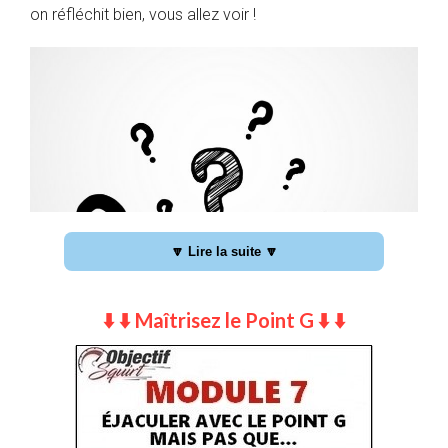
on réfléchit bien, vous allez voir !
🔽 Lire la suite 🔽
⬇️ ⬇️ Maîtrisez le Point G ⬇️ ⬇️
1# Quel image avez-vous de vous-
même ?