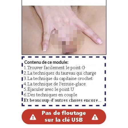
Est-ce que vous vous aimez ?
C’est une question cruciale qu’on abordera dans ma
méthode car elle a un impact sur vous car en effet,
comment peut-on donner du plaisir si :
on a un jugement négatif sur son propre
physique
nous sommes obnubilés par la taille
faussement
trop petite de notre sexe
on se demande si au final on plait vraiment
à la partenaire qui partage notre lit et si
elle ne reste pas avec nous tout
simplement parce-qu’elle n’a pas encore
trouvé mieux…
… mais l’impact est avant tout sur votre petite amie qui
ne peut pas être libérée de ses propres doutes si vous