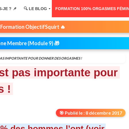
S-JE ? 📌
🔍 LE BLOG
FORMATION 100% ORGASMES FÉMININ
 Formation ObjectifSquirt 🔥
Zone Membre (Module 9) 🎁
T PAS IMPORTANTE POUR DONNER DES ORGASMES !
est pas importante pour
 !
🎯 Publié le : 8 décembre 2017
95% des hommes l’ont (voir