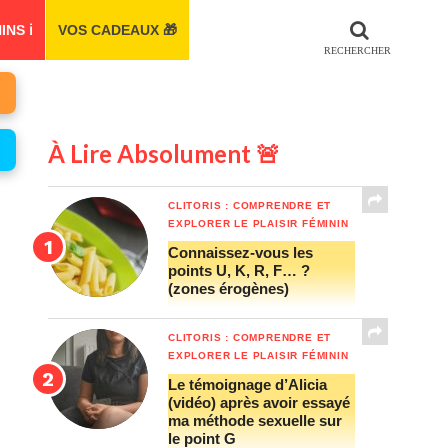
S ℹ️
VOS CADEAUX 🎁
À Lire Absolument 🚨
CLITORIS : COMPRENDRE ET
EXPLORER LE PLAISIR FÉMININ
Connaissez-vous les
points U, K, R, F… ?
(zones érogènes)
CLITORIS : COMPRENDRE ET
EXPLORER LE PLAISIR FÉMININ
Le témoignage d’Alicia
(vidéo) après avoir essayé
ma méthode sexuelle sur
le point G