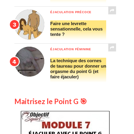
ÉJACULATION PRÉCOCE
Faire une levrette
sensationnelle, cela vous
tente ?
ÉJACULATION FÉMININE
La technique des cornes
de taureau pour donner un
orgasme du point G (et
faire éjaculer)
Maitrisez le Point G 🎯