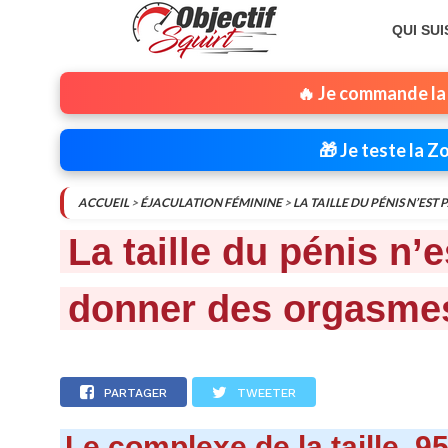
QUI SUI
🔥 Je commande la
🎁 Je teste la 
ACCUEIL
>
ÉJACULATION FÉMININE
>
LA TAILLE DU PÉNIS N’ES
La taille du pénis n’
donner des orgasmes
PARTAGER
TWEETER
Le complexe de la taille, 