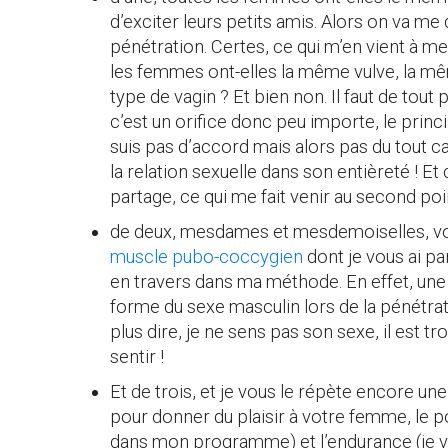
d’exciter leurs petits amis. Alors on va me 
pénétration. Certes, ce qui m’en vient à me
les femmes ont-elles la même vulve, la m
type de vagin ? Et bien non. Il faut de tou
c’est un orifice donc peu importe, le princi
suis pas d’accord mais alors pas du tout c
la relation sexuelle dans son entièreté ! Et 
partage, ce qui me fait venir au second poi
de deux, mesdames et mesdemoiselles, vous
muscle pubo-coccygien
dont je vous ai pa
en travers dans ma méthode. En effet, un
forme du sexe masculin lors de la pénétrat
plus dire, je ne sens pas son sexe, il est tr
sentir !
Et de trois, et je vous le répète encore une
pour donner du plaisir à votre femme, le p
dans mon programme) et l’endurance (je vo