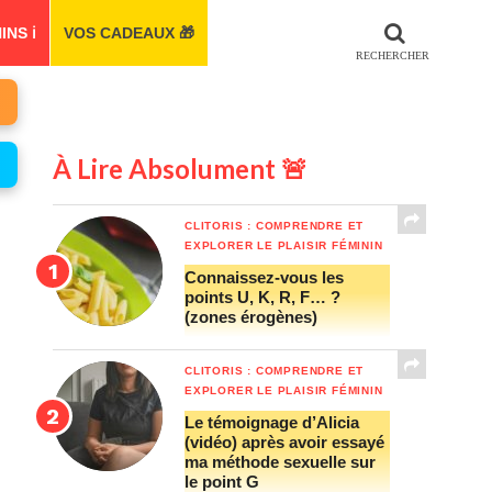
S ℹ️
VOS CADEAUX 🎁
À Lire Absolument 🚨
CLITORIS : COMPRENDRE ET
EXPLORER LE PLAISIR FÉMININ
Connaissez-vous les
points U, K, R, F… ?
(zones érogènes)
CLITORIS : COMPRENDRE ET
EXPLORER LE PLAISIR FÉMININ
Le témoignage d’Alicia
(vidéo) après avoir essayé
ma méthode sexuelle sur
le point G