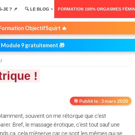
S-JE ? 📌
🔍 LE BLOG
FORMATION 100% ORGASMES FÉMININ
 Formation ObjectifSquirt 🔥
e Module 9 gratuitement 🎁
!
rique !
🎯 Publié le : 3 mars 2020
notamment, souvent on me rétorque que c’est
éparer. Bref, le massage érotique, c’est tout sauf une
nds ça, cela m’énerve car ce sont les mêmes qui se