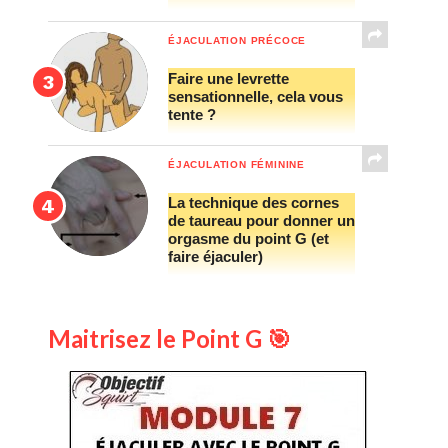
ÉJACULATION PRÉCOCE
Faire une levrette
sensationnelle, cela vous
tente ?
ÉJACULATION FÉMININE
La technique des cornes
de taureau pour donner un
orgasme du point G (et
faire éjaculer)
Maitrisez le Point G 🎯