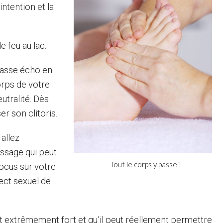
intention et la
le feu au lac.
 fasse écho en
orps de votre
tralité. Dès
r son clitoris.
allez
ssage qui peut
Tout le corps y passe !
focus sur votre
pect sexuel de
t extrêmement fort et qu’il peut réellement permettre