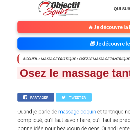
QUI SUI
🔥 Je découvre la
🎁 Je découvre l
ACCUEIL
>
MASSAGE ÉROTIQUE
>
OSEZ LE MASSAGE TANTRIQUE 
Osez le massage tant
PARTAGER
TWEETER
Quand je parle de
massage coquin
et tantrique 
compliqué, qu’il faut savoir faire, qu’il faut se pr
bonne idée pour beaucoup de gens. Quand j’ente