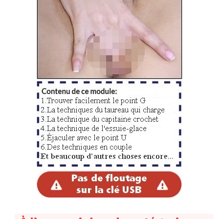
très frustrant pour vous mesdames en solo. On peut
vite se démotiver et penser que cela n’existe pas vu
qu’on n’y arrive pas !
Le majeur est votre meilleur ami pour la faire jouir
Dès lors, que ce soit pour le deep spot avant côté
ventre ou le deepspot arrière côté fesses, utilisez votre
majeur. Le doigt le plus long de votre main est
suffisamment grand et mince pour réussir à atteindre le
deepspot (contrairement à l’index, beaucoup plus
délicat).
Regardez sur l’illustration ci-dessous, glisser mon
majeur me permet d’aller le plus loin possible dans le
vagin. Cela serait parfaitement impossible si j’utilisais un
autre doigt :