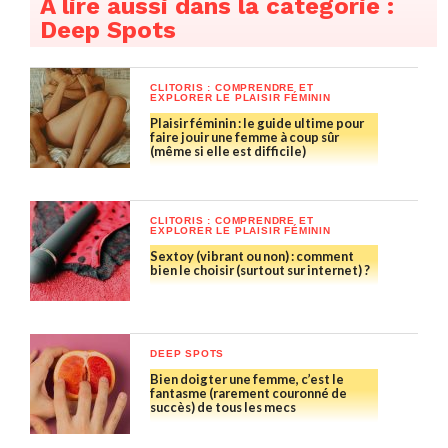
À lire aussi dans la catégorie :
Deep Spots
CLITORIS : COMPRENDRE ET
EXPLORER LE PLAISIR FÉMININ
Plaisir féminin : le guide ultime pour
faire jouir une femme à coup sûr
(même si elle est difficile)
J’utilise mon majeur pour donner un orgasme utérin
Je vous en ai parlé dans un autre article, il existe aussi
CLITORIS : COMPRENDRE ET
EXPLORER LE PLAISIR FÉMININ
de très bons sextoys pour atteindre le deep spot
si
Sextoy (vibrant ou non) : comment
bien le choisir (surtout sur internet) ?
jamais votre doigt n’est pas assez long ou si vous avez
des difficultés pour tomber dessus.
Dans tous les cas, dans un premier temps, il faut vous
DEEP SPOTS
forcer à sentir, à toucher, à ne faire qu’un avec le deep
Bien doigter une femme, c’est le
spot et ce avec la pulpe de votre doigt. C’est important
fantasme (rarement couronné de
succès) de tous les mecs
de comprendre de quoi il est fait (texture…) et où il est
situé (sa localisation anatomique précise…) ! En effet,