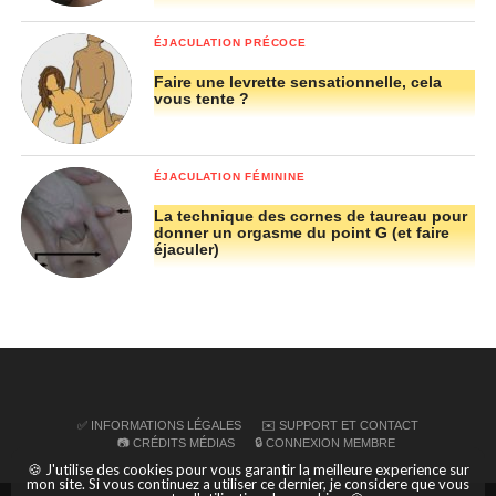
Si vous voulez en savoir beaucoup beaucoup plus sur
ces « spots » qui donnent des orgasmes utérins de
ÉJACULATION PRÉCOCE
dingue et qui font même éjaculer les femmes, je vous
Faire une levrette sensationnelle, cela
conseille de faire un tour sur
mon module vidéo dédié
vous tente ?
ici
. Vous allez voir, il y a tellement de choses à
connaitre sur ces points très spéciaux :
de super
techniques
, des astuces, des particularités
ÉJACULATION FÉMININE
anatomiques (d’où mes explications précises) etc.
La technique des cornes de taureau pour
donner un orgasme du point G (et faire
éjaculer)
✅ INFORMATIONS LÉGALES
✉️ SUPPORT ET CONTACT
📷 CRÉDITS MÉDIAS
🔒 CONNEXION MEMBRE
🍪 J'utilise des cookies pour vous garantir la meilleure experience sur
mon site. Si vous continuez a utiliser ce dernier, je considere que vous