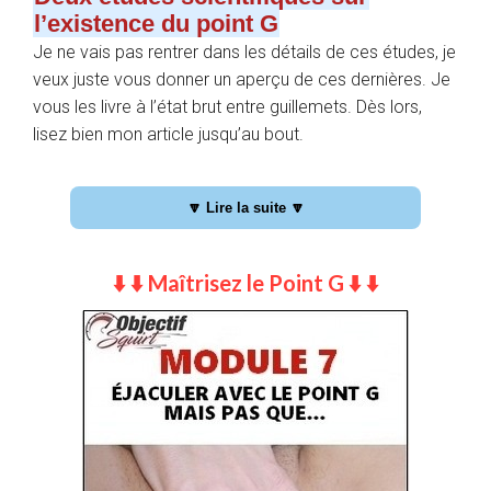
l’existence du point G
Je ne vais pas rentrer dans les détails de ces études, je
veux juste vous donner un aperçu de ces dernières. Je
vous les livre à l’état brut entre guillemets. Dès lors,
lisez bien mon article jusqu’au bout.
#1 Une étude de 2006 sur l’existence (ou non) d’une
zone du vagin qui sortirait du lot
🔽 Lire la suite 🔽
La première étude date de 2006. Publiée dans le
reconnu « The Journal of sexual medicine » (
une étude
⬇️ ⬇️ Maîtrisez le Point G ⬇️ ⬇️
que vous retrouvez ici
(en anglais)), des chercheurs ont
voulu voir s’ils pouvaient mettre en évidence dans le
vagin une zone bien définie possédant une innervation
beaucoup plus importante, preuve de l’existence d’un
« point » plus innervé que le reste du sexe féminin donc
plus sujet à la survenue d’un orgasme vaginal lors de la
masturbation. Bref, ils ont voulu savoir s’il y avait une
preuve physique, tangible de l’existence du G-Spot.