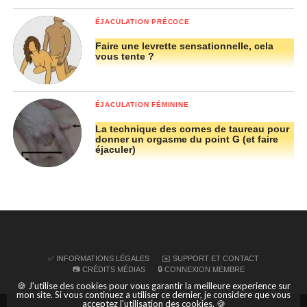
ÉJACULATION PRÉCOCE
Faire une levrette sensationnelle, cela
vous tente ?
ÉJACULATION FÉMININE
Le clitoris comme vous ne l’avez jamais vu
La technique des cornes de taureau pour
donner un orgasme du point G (et faire
Lors de la pénétration vaginale, ils remarquent une
éjaculer)
véritable interaction entre la racine du clitoris (corps du
clitoris) et la paroi vaginale antérieure. Il y a donc une
relation étroite entre le clitoris, partie interne, et le vagin,
côté ventre.
Interprétation possible
: les orgasmes vaginaux
✅ INFORMATIONS LÉGALES
✉️ SUPPORT ET CONTACT
s’expliqueraient par la pression du corps du clitoris sur
📷 CRÉDITS MÉDIAS
🔒 CONNEXION MEMBRE
la paroi antérieure du vagin lors de la pénétration
🍪 J'utilise des cookies pour vous garantir la meilleure experience sur
vaginale. Simuler le point G, ce serait en fait stimuler un
mon site. Si vous continuez a utiliser ce dernier, je considere que vous
acceptez l'utilisation des cookies. 🍪