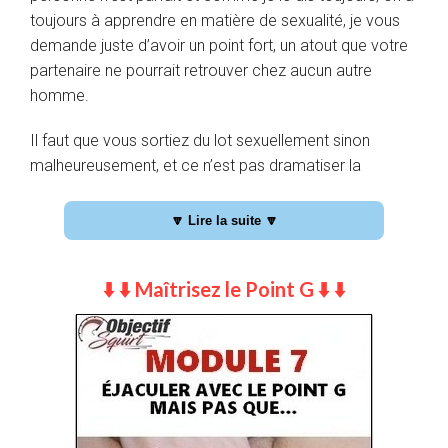
toujours à apprendre en matière de sexualité, je vous
demande juste d’avoir un point fort, un atout que votre
partenaire ne pourrait retrouver chez aucun autre
homme.
Il faut que vous sortiez du lot sexuellement sinon
malheureusement, et ce n’est pas dramatiser la
situation mais juste être réaliste de dire ça, elle risque
d’aller voir ailleurs ou tout du moins de se lasser avant
🔽 Lire la suite 🔽
de vous laisser seul. C’est humain, vous mais aussi
votre femme cherchez à prendre votre pied donc
⬇️ ⬇️ Maîtrisez le Point G ⬇️ ⬇️
quand cela ne le fait pas ou plus, on va forcément voir
ailleurs !