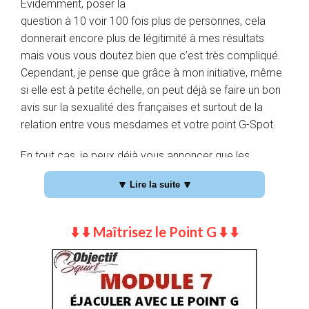
Évidemment, poser la
question à 10 voir 100 fois plus de personnes, cela
donnerait encore plus de légitimité à mes résultats
mais vous vous doutez bien que c’est très compliqué.
Cependant, je pense que grâce à mon initiative, même
si elle est à petite échelle, on peut déjà se faire un bon
avis sur la sexualité des françaises et surtout de la
relation entre vous mesdames et votre point G-Spot.
En tout cas, je peux déjà vous annoncer que les
résultats que j’ai obtenus collent parfaitement avec
🔽 Lire la suite 🔽
l’état des lieux que j’ai pu faire grâce à mon expérience
personnelle.
⬇️ ⬇️ Maîtrisez le Point G ⬇️ ⬇️
Dès lors, voyons ensemble comment je peux en arriver
à la conclusion suivante : 80% des femmes ne
connaissent pas leur point G !
Mon questionnaire spécial orgasme