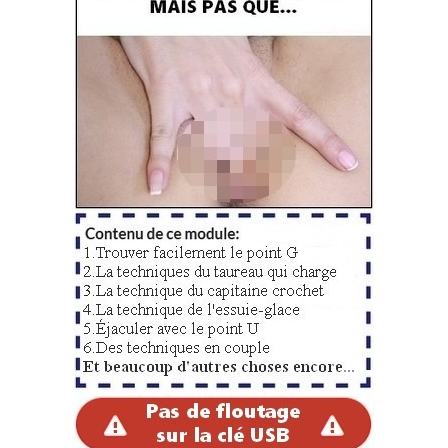
vaginal en détails
100 femmes ont répondu à toutes mes questions ciblant
leur vie intime
Ces 100 femmes ont joué le jeu et elles ont donc
répondu à ce petit questionnaire, court mais efficace,
sous forme de 10 questions.
Les voici :
as-tu déjà eu un orgasme durant la
pénétration vaginale (doigt, sextoy, pénis)
?
si oui, est-ce systématique ? À quelle
fréquence ?
peux-tu me décrire comment tu t’y prends
pour te masturber quand tu pénètres ton
vagin (techniques, placement de doigts,